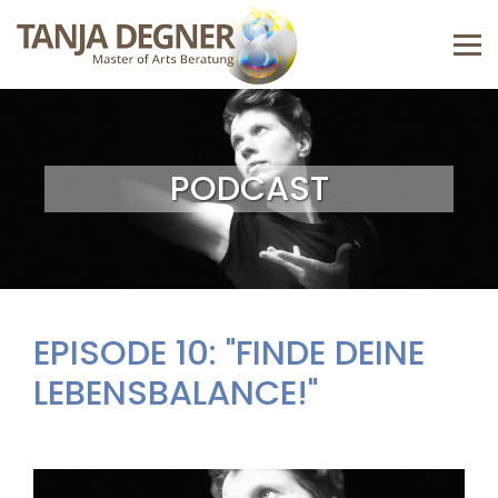
PODCAST
EPISODE 10: "FINDE DEINE
LEBENSBALANCE!"