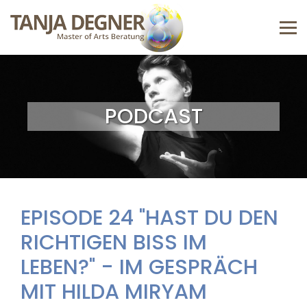
PODCAST
EPISODE 24 "HAST DU DEN
RICHTIGEN BISS IM
LEBEN?" - IM GESPRÄCH
MIT HILDA MIRYAM