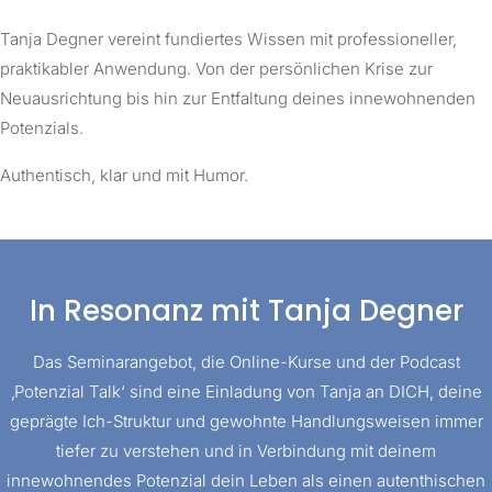
Tanja Degner vereint fundiertes Wissen mit professioneller,
praktikabler Anwendung. Von der persönlichen Krise zur
Neuausrichtung bis hin zur Entfaltung deines innewohnenden
Potenzials.
Authentisch, klar und mit Humor.
In Resonanz mit Tanja Degner
Das Seminarangebot, die Online-Kurse und der Podcast
‚Potenzial Talk‘ sind eine Einladung von Tanja an DICH, deine
geprägte Ich-Struktur und gewohnte Handlungsweisen immer
tiefer zu verstehen und in Verbindung mit deinem
innewohnendes Potenzial dein Leben als einen autenthischen