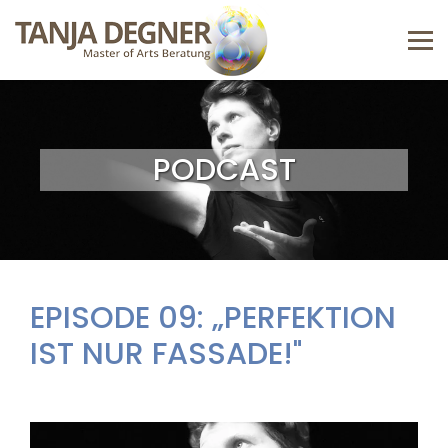
PODCAST
EPISODE 09: „PERFEKTION
IST NUR FASSADE!"